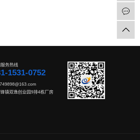
国服务热线
81-1531-0752
49898@163.com
锋镇双逸创业园9排4栋厂房