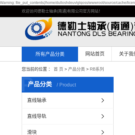
Warning: file_put_contents(/home/dulloshdeuvlglqoss/wwwroot/source/cache/licen
欢迎访问德勒士轴承(南通)有限公司官方网站！
网站首页
关于我
所有产品分类
公司简
您当前的位置 ：
首 页
>
产品分类
>
RB系列
P
企业环
产品分类
Product
资质荣
直线轴承
发展历
直线导轨
滑块