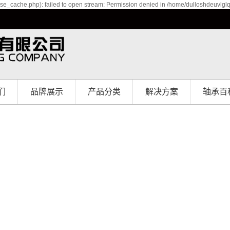
se_cache.php): failed to open stream: Permission denied in /home/dulloshdeuvlgl
们
品牌展示
产品分类
解决方案
轴承百
介
品牌展示
直线轴承
解决方案
境
直线导轨
誉
滑块
程
微型直线导轨
滚珠丝杆
线性模组