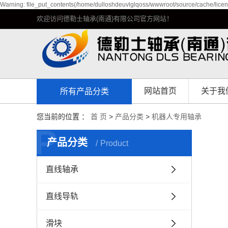
Warning: file_put_contents(/home/dulloshdeuvlglqoss/wwwroot/source/cache/licen
欢迎访问德勒士轴承(南通)有限公司官方网站！
网站首页
关于我
所有产品分类
公司简
您当前的位置 ：
首 页
>
产品分类
>
机器人专用轴承
P
企业环
产品分类
Product
资质荣
直线轴承
发展历
直线导轨
滑块