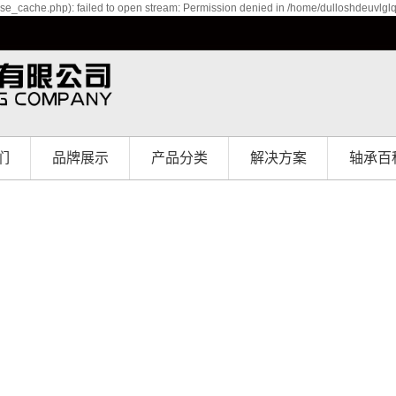
se_cache.php): failed to open stream: Permission denied in /home/dulloshdeuvlgl
们
品牌展示
产品分类
解决方案
轴承百
介
品牌展示
直线轴承
解决方案
境
直线导轨
誉
滑块
程
微型直线导轨
滚珠丝杆
线性模组