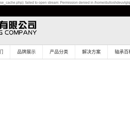
se_cache.php): failed to open stream: Permission denied in /home/dulloshdeuvlgl
们
品牌展示
产品分类
解决方案
轴承百
介
品牌展示
北京直线轴承
解决方案
境
北京直线导轨
誉
北京滑块
程
北京微型直线导
北京滚珠丝杆
轨
北京线性模组