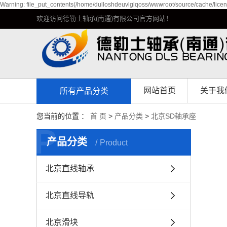
Warning: file_put_contents(/home/dulloshdeuvlglqoss/wwwroot/source/cache/licen
欢迎访问德勒士轴承(南通)有限公司官方网站！
网站首页
关于我
所有产品分类
公司简
您当前的位置 ：
首 页
>
产品分类
>
北京SD轴承座
P
企业环
产品分类
Product
资质荣
北京直线轴承
发展历
北京直线导轨
北京滑块