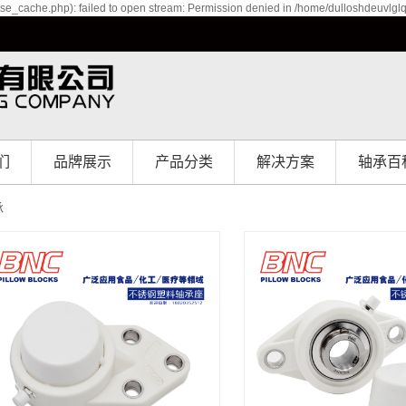
se_cache.php): failed to open stream: Permission denied in /home/dulloshdeuvlgl
们
品牌展示
产品分类
解决方案
轴承百
介
品牌展示
北京直线轴承
解决方案
承
境
北京直线导轨
誉
北京滑块
程
北京微型直线导
北京滚珠丝杆
轨
北京线性模组